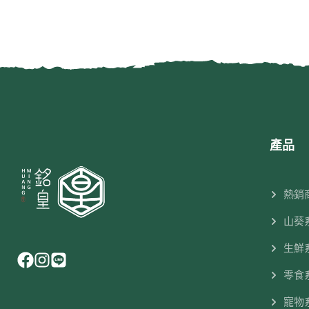
產品
熱銷
山葵
生鮮
零食
寵物