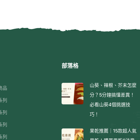
部落格
山葵、辣根、芥末怎麼
商品
分？5分鐘搞懂差異！
系列
必看山葵4個挑選技
系列
巧！
系列
果乾推薦｜15款超人氣
系列