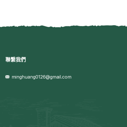
聯繫我們
minghuang0126@gmail.com