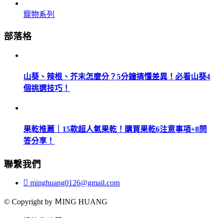
寵物系列
部落格
山葵、辣根、芥末怎麼分？5分鐘搞懂差異！必看山葵4
個挑選技巧！
果乾推薦｜15款超人氣果乾！購買果乾6注意事項+8問
答分享！
聯繫我們
minghuang0126@gmail.com
© Copyright by ＭING HUANG